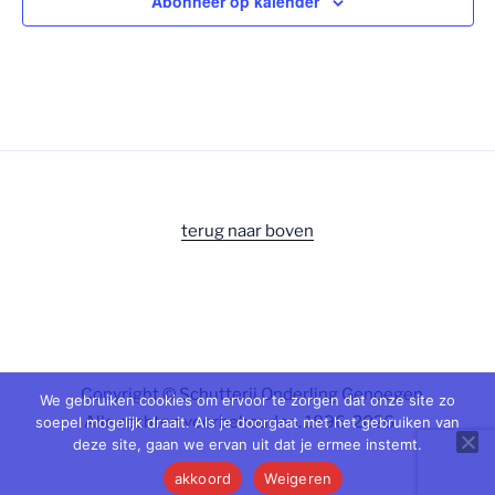
n
n
n
n
n
n
n
n
n
n
n
n
n
n
e
Abonneer op kalender
e
e
e
e
e
e
e
e
t
t
t
t
t
t
t
n
v
n
n
n
n
n
n
n
e
e
e
e
e
e
e
k
n
e
n
n
n
n
n
n
n
a
e
n
v
n
e
i
e
g
m
a
n
e
terug naar boven
t
w
n
i
e
e
t
e
e
r
n
Copyright © Schutterij Onderling Genoegen.
We gebruiken cookies om ervoor te zorgen dat onze site zo
g
Alle rechten voorbehouden. 1896-2026 .
soepel mogelijk draait. Als je doorgaat met het gebruiken van
deze site, gaan we ervan uit dat je ermee instemt.
e
akkoord
Weigeren