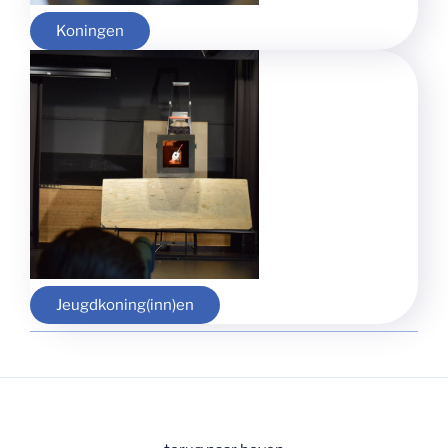
Koningen
Jeugdkoning(inn)en