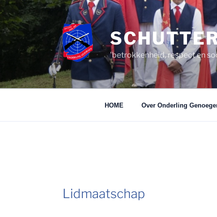
Ga
naar
de
SCHUTTER
inhoud
'betrokkenheid, respect en so
HOME
Over Onderling Genoege
Lidmaatschap