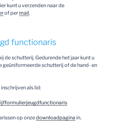
ier kunt u verzenden naar de
er
of per
mail
.
ugd functionaris
j de schutterij. Gedurende het jaar kunt u
de geüniformeerde schutterij of de hand- en
nschrijven als lid:
rijfformulierjeugdfunctionaris
narissen op onze
downloadpagina
in.