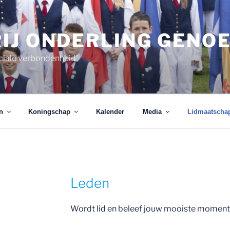
IJ ONDERLING GENO
ciale verbondenheid'
n
Koningschap
Kalender
Media
Lidmaatscha
Leden
Wordt lid en beleef jouw mooiste momenten