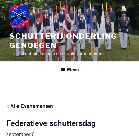
Ga
naar
de
inhoud
SCHUTTERIJ ONDERLING
GENOEGEN
'betrokkenheid, respect en sociale verbondenheid'
Menu
« Alle Evenementen
Federatieve schuttersdag
september 6