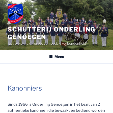
Ga
naar
de
inhoud
SCHUTTERIJ ONDERLING
GENOEGEN
'betrokkenheid, respect en sociale verbondenheid'
Menu
Kanonniers
Sinds 1966 is Onderling Genoegen in het bezit van 2
authentieke kanonnen die bewaakt en bediend worden