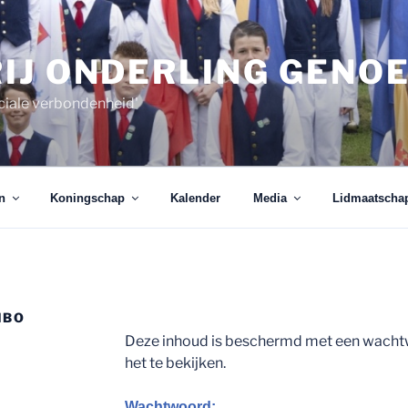
IJ ONDERLING GENO
ciale verbondenheid'
n
Koningschap
Kalender
Media
Lidmaatscha
IBO
Deze inhoud is beschermd met een wacht
het te bekijken.
Wachtwoord: