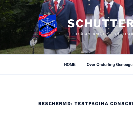
Ga
naar
de
SCHUTTER
inhoud
'betrokkenheid, respect en so
HOME
Over Onderling Genoege
BESCHERMD: TESTPAGINA CONSCR