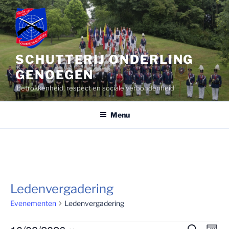
Ga
naar
de
inhoud
SCHUTTERIJ ONDERLING
GENOEGEN
'betrokkenheid, respect en sociale verbondenheid'
Menu
Ledenvergadering
Evenementen
Ledenvergadering
Z