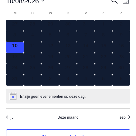
Evenementen
10/08/2026
E
E
M
o
v
a
S
v
e
M
MAANDAG
D
DINSDAG
W
WOENSDAG
D
DONDERDAG
V
VRIJDAG
Z
ZATERDAG
Z
ZONDA
K
a
e
e
k
n
e
0
0
0
0
0
0
0
27
28
29
30
31
1
e
2
l
a
n
d
n
e
e
e
e
e
e
e
e
n
0
0
0
0
0
0
0
e
3
4
5
6
7
8
9
l
v
v
v
v
v
v
v
c
e
e
e
e
e
e
e
m
e
e
0
e
0
e
0
e
0
e
0
0
e
0
e
10
11
12
13
14
15
16
t
e
v
v
v
v
v
v
v
e
n
e
n
e
n
e
n
e
n
e
e
n
e
n
e
m
0
e
0
e
0
e
0
e
0
e
0
e
0
e
17
18
19
20
21
22
23
n
e
v
e
v
e
v
e
v
e
v
v
e
v
e
n
e
e
n
e
n
e
n
e
n
e
n
e
n
e
n
e
m
e
0
m
e
0
m
e
0
m
e
0
m
e
0
e
0
m
e
0
m
24
25
26
27
28
29
30
r
t
d
v
e
v
e
v
e
v
e
v
e
v
e
v
e
e
n
e
e
n
e
e
n
e
e
n
e
e
n
e
n
e
e
n
e
e
e
n
w
e
0
m
e
m
0
e
m
0
e
m
0
e
m
0
e
m
0
e
m
0
31
1
2
3
4
5
6
e
n
e
v
n
e
v
n
e
v
n
e
v
n
e
v
e
v
n
e
v
n
e
n
e
e
n
e
e
n
e
e
n
e
e
n
e
e
n
e
e
n
e
e
e
t
t
m
e
t
m
e
t
m
e
t
m
e
t
m
e
m
e
t
m
e
t
n
r
e
v
n
e
n
v
e
n
v
e
n
v
e
n
v
e
n
v
e
n
v
e
e
e
n
e
e
n
e
e
n
e
e
n
e
e
n
e
n
e
e
n
e
Er zijn geen evenementen op deze dag.
d
e
B
m
e
t
m
t
e
m
t
e
m
t
e
m
t
e
m
t
e
m
t
e
v
r
n
n
e
n
n
e
n
n
e
n
n
e
n
n
e
n
e
n
n
e
n
e
a
e
n
e
e
e
n
e
e
n
e
e
n
e
e
n
e
e
n
e
e
n
r
n
t
m
t
m
t
m
t
m
t
m
t
m
t
m
g
t
a
i
n
e
n
n
n
e
n
n
e
n
n
e
n
n
e
n
n
e
n
n
e
jul
Deze maand
sep
e
e
e
e
e
e
e
e
e
e
e
e
e
e
c
u
a
Z
t
m
t
m
t
m
t
m
t
m
t
m
t
m
h
n
n
n
n
n
n
n
n
n
n
n
n
n
n
n
m
v
t
e
e
e
e
e
e
e
e
e
e
e
e
e
e
o
t
t
t
t
t
t
t
.
E